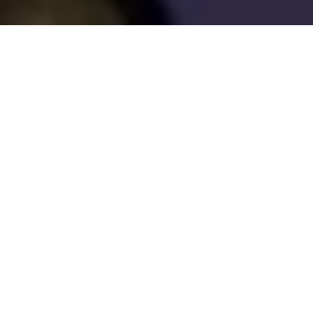
Mithilfe einer wasserwirtschaftlichen Infrastruktur
lassen sich verlorene Landschaften
zurückgewinnen oder sogar neu gestalten.
Gleichzeitig können diese Errungenschaften
wirksam verteidigt werden. So verbinden sich