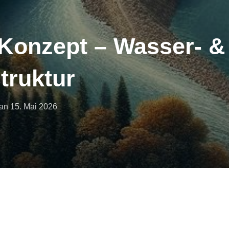
 Konzept – Wasser- &
truktur
Veröffentlicht
an
15. Mai 2026
am
. Bitte gib unten das Passwort ein, um ihn anzeigen zu können.