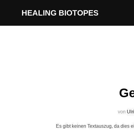
Zum
HEALING BIOTOPES
Inhalt
springen
Ge
von
Ulr
Es gibt keinen Textauszug, da dies ei