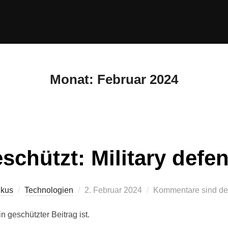
Monat:
Februar 2024
schützt: Military defe
Veröffentlicht
ikus
Technologien
2. Februar 2024
Kommentare sind dea
am
n geschützter Beitrag ist.